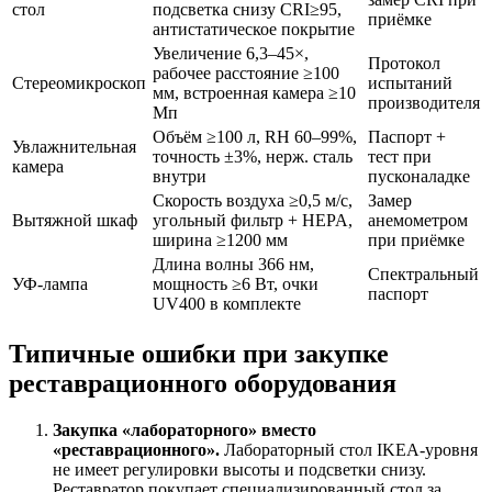
стол
подсветка снизу CRI≥95,
приёмке
антистатическое покрытие
Увеличение 6,3–45×,
Протокол
рабочее расстояние ≥100
Стереомикроскоп
испытаний
мм, встроенная камера ≥10
производителя
Мп
Объём ≥100 л, RH 60–99%,
Паспорт +
Увлажнительная
точность ±3%, нерж. сталь
тест при
камера
внутри
пусконаладке
Скорость воздуха ≥0,5 м/с,
Замер
Вытяжной шкаф
угольный фильтр + HEPA,
анемометром
ширина ≥1200 мм
при приёмке
Длина волны 366 нм,
Спектральный
УФ-лампа
мощность ≥6 Вт, очки
паспорт
UV400 в комплекте
Типичные ошибки при закупке
реставрационного оборудования
Закупка «лабораторного» вместо
«реставрационного».
Лабораторный стол IKEA-уровня
не имеет регулировки высоты и подсветки снизу.
Реставратор покупает специализированный стол за