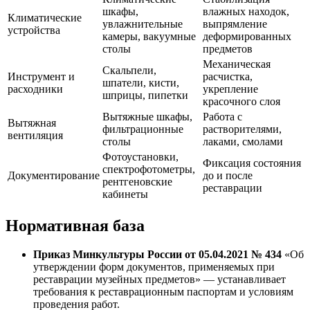
шкафы,
влажных находок,
Климатические
увлажнительные
выпрямление
устройства
камеры, вакуумные
деформированных
столы
предметов
Механическая
Скальпели,
Инструмент и
расчистка,
шпатели, кисти,
расходники
укрепление
шприцы, пипетки
красочного слоя
Вытяжные шкафы,
Работа с
Вытяжная
фильтрационные
растворителями,
вентиляция
столы
лаками, смолами
Фотоустановки,
Фиксация состояния
спектрофотометры,
Документирование
до и после
рентгеновские
реставрации
кабинеты
Нормативная база
Приказ Минкультуры России от 05.04.2021 № 434
«Об
утверждении форм документов, применяемых при
реставрации музейных предметов» — устанавливает
требования к реставрационным паспортам и условиям
проведения работ.