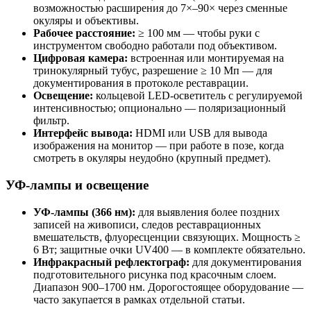
возможностью расширения до 7×–90× через сменные
окуляры и объективы.
Рабочее расстояние:
≥ 100 мм — чтобы руки с
инструментом свободно работали под объективом.
Цифровая камера:
встроенная или монтируемая на
тринокулярный тубус, разрешение ≥ 10 Мп — для
документирования в протоколе реставрации.
Освещение:
кольцевой LED-осветитель с регулируемой
интенсивностью; опционально — поляризационный
фильтр.
Интерфейс вывода:
HDMI или USB для вывода
изображения на монитор — при работе в позе, когда
смотреть в окуляры неудобно (крупный предмет).
УФ-лампы и освещение
УФ-лампы (366 нм):
для выявления более поздних
записей на живописи, следов реставрационных
вмешательств, флуоресценции связующих. Мощность ≥
6 Вт; защитные очки UV400 — в комплекте обязательно.
Инфракрасный рефлектограф:
для документирования
подготовительного рисунка под красочным слоем.
Диапазон 900–1700 нм. Дорогостоящее оборудование —
часто закупается в рамках отдельной статьи.