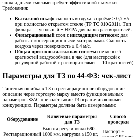
эпоксидными смолами требует эффективной вытяжки.
Требования:
Вытяжной шкаф:
скорость воздуха в проёме ≥ 0,5 м/с
при полностью открытом стекле (ТР ТС 010/2011). Тип
фильтра — угольный + HEPA для паров растворителей.
Фильтрационный стол с нисходящим потоком:
для
работы с консервационными материалами. Скорость
воздуха через поверхность ≥ 0,4 м/с.
Общая приточно-вытяжная система:
не менее 5
кратностей воздухообмена в час (для мастерской с
регулярной работой с растворителями — 10 кратностей).
Параметры для ТЗ по 44-ФЗ: чек-лист
Типичная ошибка в ТЗ на реставрационное оборудование —
описание через торговую марку вместо функциональных
параметров. ФАС признаёт такие ТЗ ограничивающими
конкуренцию. Параметры должны быть измеримыми:
Ключевые параметры
Способ
Оборудование
для ТЗ
проверки
Высота регулировки 680–
Паспорт +
Реставрационный
1000 мм, нагрузка ≥150 кг,
замер CRI при