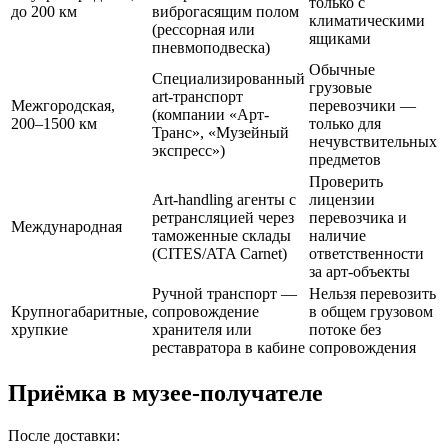
только с
до 200 км
виброгасящим полом
климатическими
(рессорная или
ящиками
пневмоподвеска)
Обычные
Специализированный
грузовые
art-транспорт
Межгородская,
перевозчики —
(компании «Арт-
200–1500 км
только для
Транс», «Музейный
нечувствительных
экспресс»)
предметов
Проверить
Art-handling агенты с
лицензии
ретрансляцией через
перевозчика и
Международная
таможенные склады
наличие
(CITES/ATA Carnet)
ответственности
за арт-объекты
Ручной транспорт —
Нельзя перевозить
Крупногабаритные,
сопровождение
в общем грузовом
хрупкие
хранителя или
потоке без
реставратора в кабине
сопровождения
Приёмка в музее-получателе
После доставки: