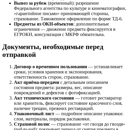
Вывоз за рубеж
(временный): разрешение
Федерального агентства по культуре и кинематографии,
«гарантийное письмо» принимающей стороны,
страхование. Таможенное оформление по форме ТД-6.
Предметы из ОКН-объектов
: дополнительные
ограничения — движение предмета фиксируется в
ЕГРОКН, консультация с МКРФ обязательна.
Документы, необходимые перед
отправкой
Договор о временном пользовании
— устанавливает
сроки, условия хранения и экспонирования,
ответственность сторон, страхование.
Акт приёма-передачи
с детальным описанием
состояния предмета: размеры, вес, описание
повреждений и дефектов с фотофиксацией.
Акт технического состояния
— готовит реставратор
или хранитель, фиксирует состояние красочного слоя,
наличие трещин, прежних реставраций.
Упаковочный лист
— подробное описание упаковки:
слои, материалы, порядок распаковки.
Страховой полис
— страхование «от гвоздя до гвоздя»
(nail-to-nail): покрывает период от снятия предмета в