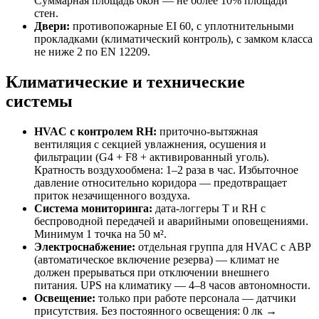
Суммарная площадь окон — не более 10% площади
стен.
Двери:
противопожарные EI 60, с уплотнительными
прокладками (климатический контроль), с замком класса
не ниже 2 по EN 12209.
Климатические и технические
системы
HVAC с контролем RH:
приточно-вытяжная
вентиляция с секцией увлажнения, осушения и
фильтрации (G4 + F8 + активированный уголь).
Кратность воздухообмена: 1–2 раза в час. Избыточное
давление относительно коридора — предотвращает
приток незачищенного воздуха.
Система мониторинга:
дата-логгеры T и RH с
беспроводной передачей и аварийными оповещениями.
Минимум 1 точка на 50 м².
Электроснабжение:
отдельная группа для HVAC с АВР
(автоматическое включение резерва) — климат не
должен прерываться при отключении внешнего
питания. UPS на климатику — 4–8 часов автономности.
Освещение:
только при работе персонала — датчики
присутствия. Без постоянного освещения: 0 лк →