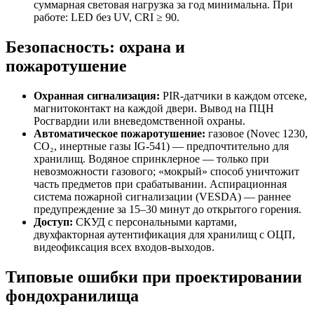
суммарная световая нагрузка за год минимальна. При
работе: LED без UV, CRI ≥ 90.
Безопасность: охрана и
пожаротушение
Охранная сигнализация:
PIR-датчики в каждом отсеке,
магнитоконтакт на каждой двери. Вывод на ПЦН
Росгвардии или вневедомственной охраны.
Автоматическое пожаротушение:
газовое (Novec 1230,
CO₂, инертные газы IG-541) — предпочтительно для
хранилищ. Водяное спринклерное — только при
невозможности газового; «мокрый» способ уничтожит
часть предметов при срабатывании. Аспирационная
система пожарной сигнализации (VESDA) — раннее
предупреждение за 15–30 минут до открытого горения.
Доступ:
СКУД с персональными картами,
двухфакторная аутентификация для хранилищ с ОЦП,
видеофиксация всех входов-выходов.
Типовые ошибки при проектировании
фондохранилища