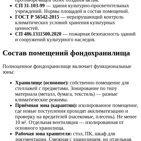
СП 31-103-99
— здания культурно-просветительных
учреждений. Нормы площадей и состав помещений.
ГОСТ Р 56542-2015
— неразрушающий контроль
климатических условий хранения культурных
ценностей.
СП 486.1311500.2020
— пожарная безопасность зданий
и сооружений культурного наследия.
Состав помещений фондохранилища
Полноценное фондохранилище включает функциональные
зоны:
Хранилище (основное):
собственно помещение для
стеллажей с предметами. Зонирование по типу
материала (металл, бумага, текстиль) — разные
климатические режимы.
Приёмная зона (карантин):
изолированное помещение,
где новые поступления проходят акклиматизацию и
проверку на вредителей (насекомые, плесень). Не менее
10 м². Отдельная вентиляция — изолированная от
основного хранилища.
Рабочая зона хранителя:
стол, ПК, шкаф для
документации. Смежная с хранилищем, но отдельная.