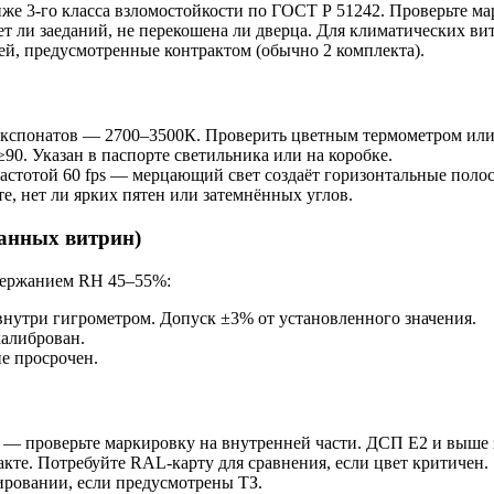
е 3-го класса взломостойкости по ГОСТ Р 51242. Проверьте мар
т ли заеданий, не перекошена ли дверца. Для климатических ви
ей, предусмотренные контрактом (обычно 2 комплекта).
экспонатов — 2700–3500К. Проверить цветным термометром или 
0. Указан в паспорте светильника или на коробке.
астотой 60 fps — мерцающий свет создаёт горизонтальные полос
, нет ли ярких пятен или затемнённых углов.
ванных витрин)
ддержанием RH 45–55%:
внутри гигрометром. Допуск ±3% от установленного значения.
калиброван.
не просрочен.
 — проверьте маркировку на внутренней части. ДСП Е2 и выше 
кте. Потребуйте RAL-карту для сравнения, если цвет критичен.
ровании, если предусмотрены ТЗ.