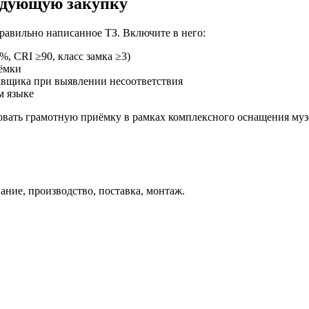
ледующую закупку
равильно написанное ТЗ. Включите в него:
, CRI ≥90, класс замка ≥3)
иёмки
тавщика при выявлении несоответствия
м языке
овать грамотную приёмку в рамках комплексного оснащения муз
ние, производство, поставка, монтаж.