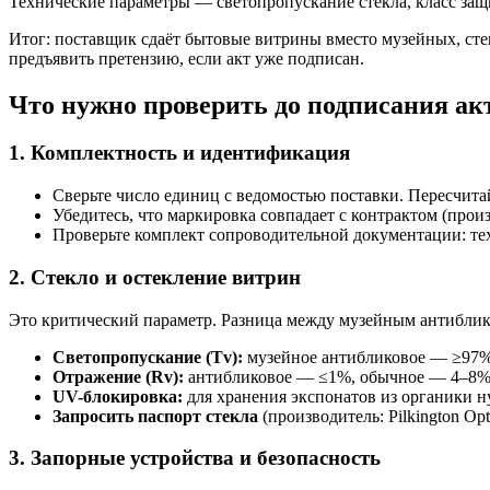
Технические параметры — светопропускание стекла, класс за
Итог: поставщик сдаёт бытовые витрины вместо музейных, сте
предъявить претензию, если акт уже подписан.
Что нужно проверить до подписания ак
1. Комплектность и идентификация
Сверьте число единиц с ведомостью поставки. Пересчита
Убедитесь, что маркировка совпадает с контрактом (прои
Проверьте комплект сопроводительной документации: тех
2. Стекло и остекление витрин
Это критический параметр. Разница между музейным антиблик
Светопропускание (Tv):
музейное антибликовое — ≥97%,
Отражение (Rv):
антибликовое — ≤1%, обычное — 4–8%. В
UV-блокировка:
для хранения экспонатов из органики 
Запросить паспорт стекла
(производитель: Pilkington Opt
3. Запорные устройства и безопасность