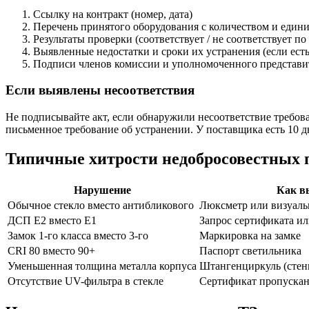
Ссылку на контракт (номер, дата)
Перечень принятого оборудования с количеством и един
Результаты проверки (соответствует / не соответствует п
Выявленные недостатки и сроки их устранения (если есть
Подписи членов комиссии и уполномоченного представи
Если выявлены несоответствия
Не подписывайте акт, если обнаружили несоответствие требова
письменное требование об устранении. У поставщика есть 10 дн
Типичные хитрости недобросовестных
Нарушение
Как в
Обычное стекло вместо антибликового
Люксметр или визуаль
ДСП Е2 вместо Е1
Запрос сертификата и
Замок 1-го класса вместо 3-го
Маркировка на замке
CRI 80 вместо 90+
Паспорт светильника
Уменьшенная толщина металла корпуса
Штангенциркуль (стенк
Отсутствие UV-фильтра в стекле
Сертификат пропускан