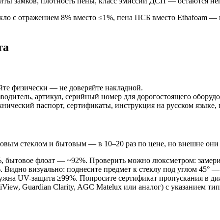
щиты замков, плотность пены, класс эмиссии ДСП — остаются н
кло с отражением 8% вместо ≤1%, пена ПСБ вместо Ethafoam — 
та
йте физически — не доверяйте накладной.
зводитель, артикул, серийный номер для дорогостоящего оборудо
нический паспорт, сертификаты, инструкция на русском языке,
овым стеклом и бытовым — в 10–20 раз по цене, но внешне они
 бытовое флоат — ~92%. Проверить можно люксметром: замерить 
идно визуально: поднесите предмет к стеклу под углом 45° — 
нужна UV-защита ≥99%. Попросите сертификат пропускания в ди
iView, Guardian Clarity, AGC Matelux или аналог) с указанием ти