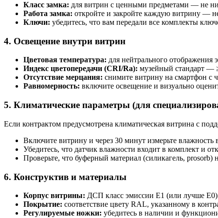
Класс замка:
для витрин с ценными предметами — не ниж
Работа замка:
откройте и закройте каждую витрину — не
Ключи:
убедитесь, что вам передали все комплекты ключ
4. Освещение внутри витрин
Цветовая температура:
для нейтрального отображения 
Индекс цветопередачи (CRI/Ra):
музейный стандарт — ≥9
Отсутствие мерцания:
снимите витрину на смартфон с ч
Равномерность:
включите освещение и визуально оцените
5. Климатические параметры (для специализиро
Если контрактом предусмотрена климатическая витрина с по
Включите витрину и через 30 минут измерьте влажность 
Убедитесь, что датчик влажности входит в комплект и от
Проверьте, что буферный материал (силикагель, prosorb) 
6. Конструктив и материалы
Корпус витрины:
ДСП класс эмиссии E1 (или лучше E0)
Покрытие:
соответствие цвету RAL, указанному в контра
Регулируемые ножки:
убедитесь в наличии и функциони