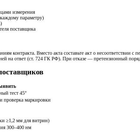
ицами измерения
о каждому параметру)
)
теля поставщика
ниям контракта. Вместо акта составьте акт о несоответствии с
ей на ответ (ст. 724 ГК РФ). При отказе — претензионный поряд
 поставщиков
ыявить
ный тест 45°
ли проверка маркировки
и ≥1,2 мм для витрин)
ия 300–400 нм