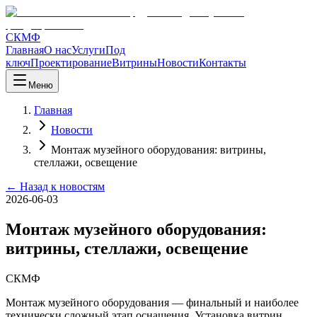
СКМФ
Главная
О нас
Услуги
Под
ключ
Проектирование
Витрины
Новости
Контакты
Меню
Главная
Новости
Монтаж музейного оборудования: витрины,
стеллажи, освещение
← Назад к новостям
2026-06-03
Монтаж музейного оборудования:
витрины, стеллажи, освещение
СКМФ
Монтаж музейного оборудования — финальный и наиболее
технически сложный этап оснащения. Установка витрин,