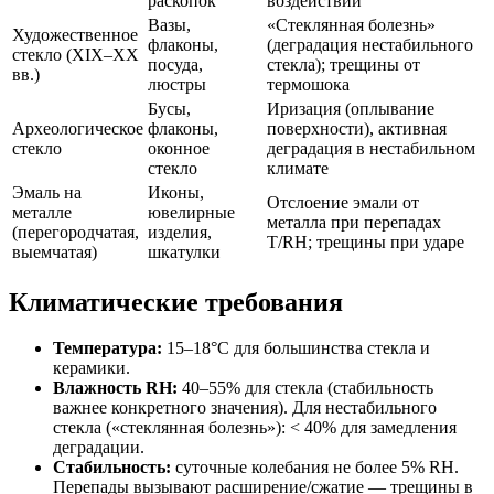
раскопок
воздействии
Вазы,
«Стеклянная болезнь»
Художественное
флаконы,
(деградация нестабильного
стекло (XIX–XX
посуда,
стекла); трещины от
вв.)
люстры
термошока
Бусы,
Иризация (оплывание
Археологическое
флаконы,
поверхности), активная
стекло
оконное
деградация в нестабильном
стекло
климате
Эмаль на
Иконы,
Отслоение эмали от
металле
ювелирные
металла при перепадах
(перегородчатая,
изделия,
T/RH; трещины при ударе
выемчатая)
шкатулки
Климатические требования
Температура:
15–18°С для большинства стекла и
керамики.
Влажность RH:
40–55% для стекла (стабильность
важнее конкретного значения). Для нестабильного
стекла («стеклянная болезнь»): < 40% для замедления
деградации.
Стабильность:
суточные колебания не более 5% RH.
Перепады вызывают расширение/сжатие — трещины в