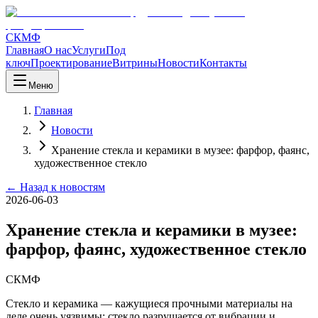
СКМФ
Главная
О нас
Услуги
Под
ключ
Проектирование
Витрины
Новости
Контакты
Меню
Главная
Новости
Хранение стекла и керамики в музее: фарфор, фаянс,
художественное стекло
← Назад к новостям
2026-06-03
Хранение стекла и керамики в музее:
фарфор, фаянс, художественное стекло
СКМФ
Стекло и керамика — кажущиеся прочными материалы на
деле очень уязвимы: стекло разрушается от вибрации и