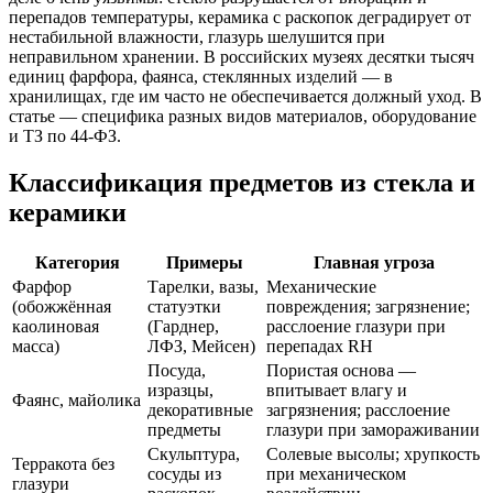
перепадов температуры, керамика с раскопок деградирует от
нестабильной влажности, глазурь шелушится при
неправильном хранении. В российских музеях десятки тысяч
единиц фарфора, фаянса, стеклянных изделий — в
хранилищах, где им часто не обеспечивается должный уход. В
статье — специфика разных видов материалов, оборудование
и ТЗ по 44-ФЗ.
Классификация предметов из стекла и
керамики
Категория
Примеры
Главная угроза
Фарфор
Тарелки, вазы,
Механические
(обожжённая
статуэтки
повреждения; загрязнение;
каолиновая
(Гарднер,
расслоение глазури при
масса)
ЛФЗ, Мейсен)
перепадах RH
Посуда,
Пористая основа —
изразцы,
впитывает влагу и
Фаянс, майолика
декоративные
загрязнения; расслоение
предметы
глазури при замораживании
Скульптура,
Солевые высолы; хрупкость
Терракота без
сосуды из
при механическом
глазури