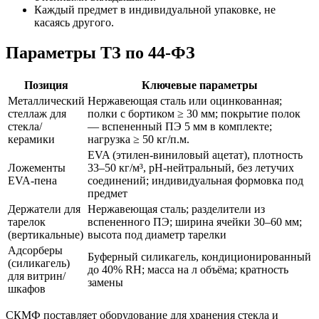
Каждый предмет в индивидуальной упаковке, не
касаясь другого.
Параметры ТЗ по 44-ФЗ
Позиция
Ключевые параметры
Металлический
Нержавеющая сталь или оцинкованная;
стеллаж для
полки с бортиком ≥ 30 мм; покрытие полок
стекла/
— вспененный ПЭ 5 мм в комплекте;
керамики
нагрузка ≥ 50 кг/п.м.
EVA (этилен-виниловый ацетат), плотность
Ложементы
33–50 кг/м³, pH-нейтральный, без летучих
EVA-пена
соединений; индивидуальная формовка под
предмет
Держатели для
Нержавеющая сталь; разделители из
тарелок
вспененного ПЭ; ширина ячейки 30–60 мм;
(вертикальные)
высота под диаметр тарелки
Адсорберы
Буферный силикагель, кондиционированный
(силикагель)
до 40% RH; масса на л объёма; кратность
для витрин/
замены
шкафов
СКМФ поставляет оборудование для хранения стекла и