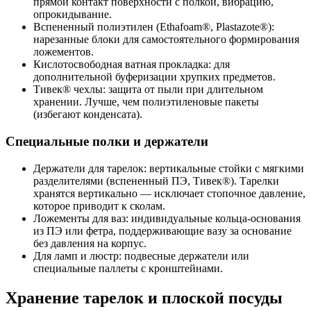
прямой контакт поверхности с полкой, вибрацию,
опрокидывание.
Вспененный полиэтилен (Ethafoam®, Plastazote®):
нарезанные блоки для самостоятельного формирования
ложементов.
Кислотосвободная ватная прокладка: для
дополнительной буферизации хрупких предметов.
Тивек® чехлы: защита от пыли при длительном
хранении. Лучше, чем полиэтиленовые пакеты
(избегают конденсата).
Специальные полки и держатели
Держатели для тарелок: вертикальные стойки с мягкими
разделителями (вспененный ПЭ, Тивек®). Тарелки
хранятся вертикально — исключает стопочное давление,
которое приводит к сколам.
Ложементы для ваз: индивидуальные кольца-основания
из ПЭ или фетра, поддерживающие вазу за основание
без давления на корпус.
Для ламп и люстр: подвесные держатели или
специальные паллеты с кронштейнами.
Хранение тарелок и плоской посуды