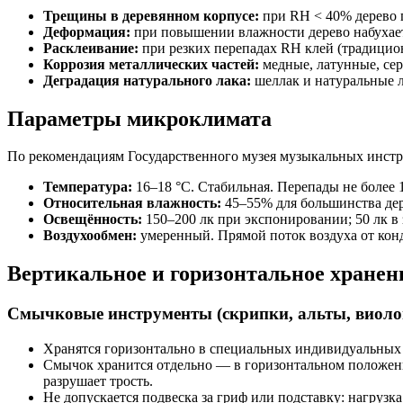
Трещины в деревянном корпусе:
при RH < 40% дерево п
Деформация:
при повышении влажности дерево набухает 
Расклеивание:
при резких перепадах RH клей (традицио
Коррозия металлических частей:
медные, латунные, се
Деградация натурального лака:
шеллак и натуральные л
Параметры микроклимата
По рекомендациям Государственного музея музыкальных инстр
Температура:
16–18 °C. Стабильная. Перепады не более 1
Относительная влажность:
45–55% для большинства дер
Освещённость:
150–200 лк при экспонировании; 50 лк в 
Воздухообмен:
умеренный. Прямой поток воздуха от кон
Вертикальное и горизонтальное хранен
Смычковые инструменты (скрипки, альты, виоло
Хранятся горизонтально в специальных индивидуальных 
Смычок хранится отдельно — в горизонтальном положении
разрушает трость.
Не допускается подвеска за гриф или подставку: нагрузк