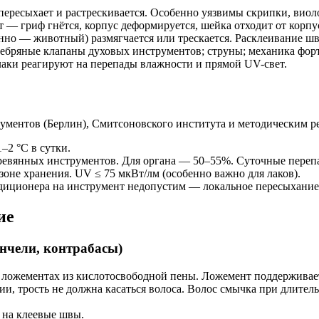
ересыхает и растрескивается. Особенно уязвимы скрипки, виол
— гриф гнётся, корпус деформируется, шейка отходит от корпу
нно — животный) размягчается или трескается. Расклеивание ш
ребряные клапаны духовых инструментов; струны; механика фор
аки реагируют на перепады влажности и прямой UV-свет.
ументов (Берлин), Смитсоновского института и методическим 
–2 °C в сутки.
евянных инструментов. Для органа — 50–55%. Суточные переп
зоне хранения. UV ≤ 75 мкВт/лм (особенно важно для лаков).
диционера на инструмент недопустим — локальное пересыхание
ие
нчели, контрабасы)
ложементах из кислотосвободной пены. Ложемент поддерживает 
, трость не должна касаться волоса. Волос смычка при длител
а на клеевые швы.