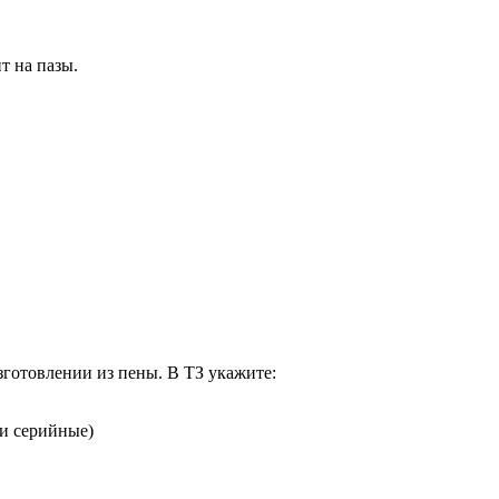
т на пазы.
зготовлении из пены. В ТЗ укажите:
ли серийные)