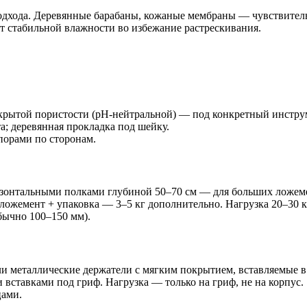
дхода. Деревянные барабаны, кожаные мембраны — чувствитель
т стабильной влажности во избежание растрескивания.
рытой пористости (pH-нейтральной) — под конкретный инстру
; деревянная прокладка под шейку.
орами по сторонам.
зонтальными полками глубиной 50–70 см — для больших ложем
 ложемент + упаковка — 3–5 кг дополнительно. Нагрузка 20–30 кг
бычно 100–150 мм).
 металлические держатели с мягким покрытием, вставляемые в о
вставками под гриф. Нагрузка — только на гриф, не на корпус.
цами.