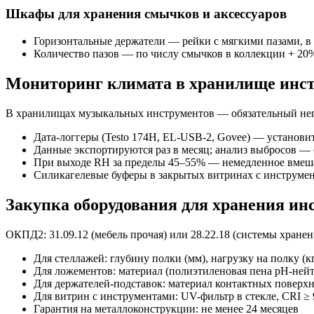
Шкафы для хранения смычков и аксессуаров
Горизонтальные держатели — рейки с мягкими пазами, в к
Количество пазов — по числу смычков в коллекции + 20%
Мониторинг климата в хранилище инс
В хранилищах музыкальных инструментов — обязательный не
Дата-логгеры (Testo 174H, EL-USB-2, Govee) — установит
Данные экспортируются раз в месяц; анализ выбросов — 
При выходе RH за пределы 45–55% — немедленное вмеша
Силикагелевые буферы в закрытых витринах с инструме
Закупка оборудования для хранения ин
ОКПД2: 31.09.12 (мебель прочая) или 28.22.18 (системы хран
Для стеллажей: глубину полки (мм), нагрузку на полку (
Для ложементов: материал (полиэтиленовая пена pH-нейт
Для держателей-подставок: материал контактных поверхно
Для витрин с инструментами: UV-фильтр в стекле, CRI ≥
Гарантия на металлоконструкции: не менее 24 месяцев