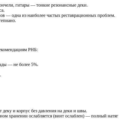
ончели, гитары — тонкие резонансные деки.
са.
вов — одна из наиболее частых реставрационных проблем.
тепиано.
рекомендациям РНБ:
ады — не более 5%.
.
деку и корпус без давления на деки и швы.
ьном хранении ослабляется (винт ослаблен) — полный натяг