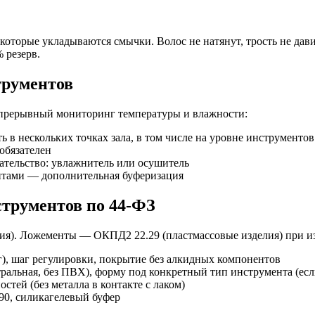
оторые укладываются смычки. Волос не натянут, трость не дави
 резерв.
трументов
прерывный мониторинг температуры и влажности:
ь в нескольких точках зала, в том числе на уровне инструментов
обязателен
тельство: увлажнитель или осушитель
нтами — дополнительная буферизация
струментов по 44-ФЗ
ения). Ложементы — ОКПД2 22.29 (пластмассовые изделия) при и
кг), шаг регулировки, покрытие без алкидных компонентов
ральная, без ПВХ), форму под конкретный тип инструмента (ес
стей (без металла в контакте с лаком)
 90, силикагелевый буфер