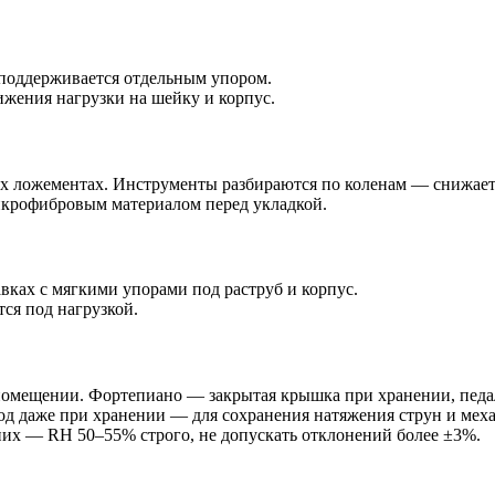
 поддерживается отдельным упором.
жения нагрузки на шейку и корпус.
х ложементах. Инструменты разбираются по коленам — снижает 
крофибровым материалом перед укладкой.
ках с мягкими упорами под раструб и корпус.
ся под нагрузкой.
помещении. Фортепиано — закрытая крышка при хранении, педа
од даже при хранении — для сохранения натяжения струн и мех
них — RH 50–55% строго, не допускать отклонений более ±3%.