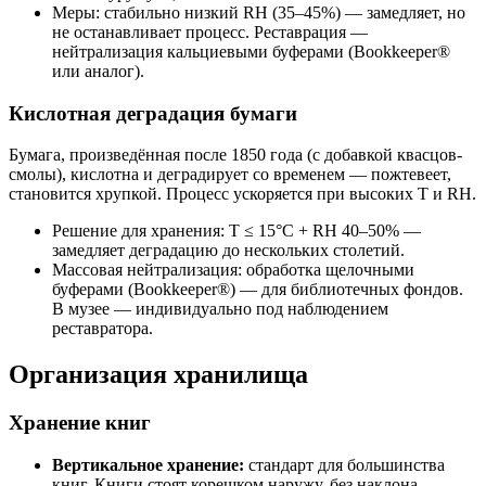
Меры: стабильно низкий RH (35–45%) — замедляет, но
не останавливает процесс. Реставрация —
нейтрализация кальциевыми буферами (Bookkeeper®
или аналог).
Кислотная деградация бумаги
Бумага, произведённая после 1850 года (с добавкой квасцов-
смолы), кислотна и деградирует со временем — пожтевеет,
становится хрупкой. Процесс ускоряется при высоких T и RH.
Решение для хранения: T ≤ 15°С + RH 40–50% —
замедляет деградацию до нескольких столетий.
Массовая нейтрализация: обработка щелочными
буферами (Bookkeeper®) — для библиотечных фондов.
В музее — индивидуально под наблюдением
реставратора.
Организация хранилища
Хранение книг
Вертикальное хранение:
стандарт для большинства
книг. Книги стоят корешком наружу, без наклона