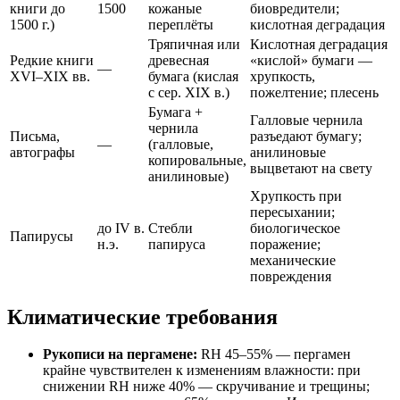
книги до
1500
кожаные
биовредители;
1500 г.)
переплёты
кислотная деградация
Тряпичная или
Кислотная деградация
Редкие книги
древесная
«кислой» бумаги —
—
XVI–XIX вв.
бумага (кислая
хрупкость,
с сер. XIX в.)
пожелтение; плесень
Бумага +
Галловые чернила
чернила
Письма,
разъедают бумагу;
—
(галловые,
автографы
анилиновые
копировальные,
выцветают на свету
анилиновые)
Хрупкость при
пересыхании;
до IV в.
Стебли
биологическое
Папирусы
н.э.
папируса
поражение;
механические
повреждения
Климатические требования
Рукописи на пергамене:
RH 45–55% — пергамен
крайне чувствителен к изменениям влажности: при
снижении RH ниже 40% — скручивание и трещины;