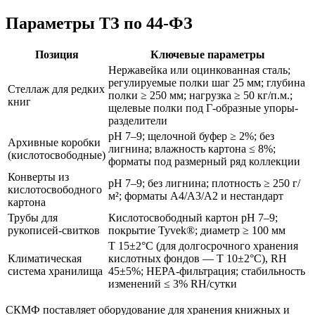
Параметры ТЗ по 44-ФЗ
Позиция
Ключевые параметры
Нержавейка или оцинкованная сталь;
регулируемые полки шаг 25 мм; глубина
Стеллаж для редких
полки ≥ 250 мм; нагрузка ≥ 50 кг/п.м.;
книг
щелевые полки под Г-образные упоры-
разделители
pH 7–9; щелочной буфер ≥ 2%; без
Архивные коробки
лигнина; влажность картона ≤ 8%;
(кислотосвободные)
форматы под размерный ряд коллекции
Конверты из
pH 7–9; без лигнина; плотность ≥ 250 г/
кислотосвободного
м²; форматы А4/А3/А2 и нестандарт
картона
Трубы для
Кислотосвободный картон pH 7–9;
рукописей-свитков
покрытие Tyvek®; диаметр ≥ 100 мм
T 15±2°С (для долгосрочного хранения
Климатическая
кислотных фондов — T 10±2°С), RH
система хранилища
45±5%; HEPA-фильтрация; стабильность
изменений ≤ 3% RH/сутки
СКМФ поставляет оборудование для хранения книжных и