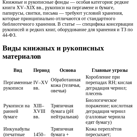
Книжные и рукописные фонды — особая категория: редкие
книги XV–XIX вв., рукописи на пергамене и бумаге,
папирусы, свитки, письма — требуют условий хранения,
которые принципиально отличаются от стандартного
библиотечного хранения. В статье — специфика консервации
рукописей и редких книг, оборудование для хранения и ТЗ по
44-ФЗ.
Виды книжных и рукописных
материалов
Вид
Период
Основа
Главные угрозы
Коробление при
Обработанная
Пергаменные
IV–XV
перепадах RH; кислая
кожа (телячья,
рукописи
вв.
деградация чернил;
овечья)
плесень
Биологическое
Рукописи на
XIII–
Тряпичная
поражение; кислотная
ранней
XVIII
бумага (pH
деградация чернил
бумаге
вв.
нейтральная)
(галловые чернила
едят бумагу)
Инкунабулы
Тряпичная
Кожа переплётов
(печатные
1450–
бумага +
пересыхает;