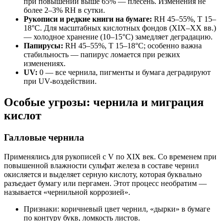
при повышении выше 65% — плесень. Изменения не
более 2–3% RH в сутки.
Рукописи и редкие книги на бумаге:
RH 45–55%, T 15–
18°С. Для масштабных кислотных фондов (XIX–XX вв.)
— холодное хранение (10–15°С) замедляет деградацию.
Папирусы:
RH 45–55%, T 15–18°С; особенно важна
стабильность — папирус ломается при резких
изменениях.
UV:
0 — все чернила, пигменты и бумага деградируют
при UV-воздействии.
Особые угрозы: чернила и миграция
кислот
Галловые чернила
Применялись для рукописей с V по XIX век. Со временем при
повышенной влажности сульфат железа в составе чернил
окисляется и выделяет серную кислоту, которая буквально
разъедает бумагу или пергамен. Этот процесс необратим —
называется «чернильной коррозией».
Признаки: коричневый цвет чернил, «дырки» в бумаге
по контуру букв, ломкость листов.