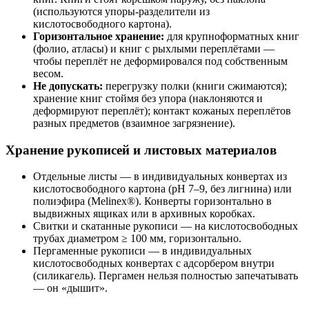
(используются упоры-разделители из
кислотосвободного картона).
Горизонтальное хранение:
для крупноформатных книг
(фолио, атласы) и книг с рыхлыми переплётами —
чтобы переплёт не деформировался под собственным
весом.
Не допускать:
перегрузку полки (книги сжимаются);
хранение книг стоймя без упора (наклоняются и
деформируют переплёт); контакт кожаных переплётов
разных предметов (взаимное загрязнение).
Хранение рукописей и листовых материалов
Отдельные листы — в индивидуальных конвертах из
кислотосвободного картона (pH 7–9, без лигнина) или
полиэфира (Melinex®). Конверты горизонтально в
выдвижных ящиках или в архивных коробках.
Свитки и скатанные рукописи — на кислотосвободных
трубах диаметром ≥ 100 мм, горизонтально.
Пергаменные рукописи — в индивидуальных
кислотосвободных конвертах с адсорбером внутри
(силикагель). Пергамен нельзя полностью запечатывать
— он «дышит».