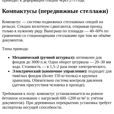
приводит к деформации секций через 2–3 года.
Компактусы (передвижные стеллажи)
Компактус — система подвижных стеллажных секций на
рельсах. Секции вплотную сдвигаются, открывая проход
только к нужному ряду. Выигрыш по площади — 40–60% по
сравнению со стационарными стеллажами при том же объёме
документов.
Типы привода:
Механический (ручной штурвал):
оптимален для
фондов до 3000 п.м. Один оборот штурвала — 20–30 мм
хода. Стоимость — в 1,5–2 раза ниже электрического.
Электрический (кнопочное управление):
подходит для
тяжёлых фондов (более 150 кг/полка) и крупных
хранилищ. Обязательна система контроля давления
(датчик присутствия человека в проходе).
Требования к полу: компактус устанавливается на ровное
бетонное основание с нагрузкой 600–1200 кг/м² (с учётом
документов). При деревянных перекрытиях установка требует
экспертизы несущей способности.