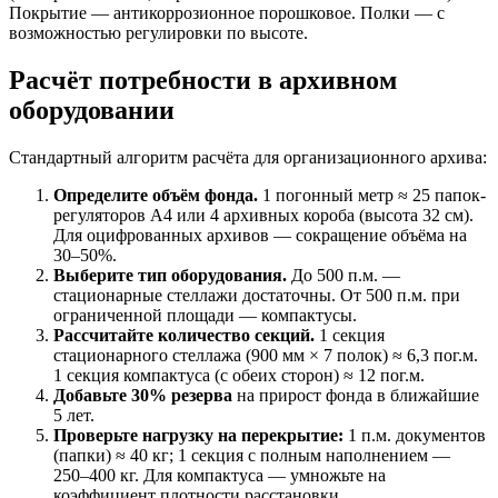
Покрытие — антикоррозионное порошковое. Полки — с
возможностью регулировки по высоте.
Расчёт потребности в архивном
оборудовании
Стандартный алгоритм расчёта для организационного архива:
Определите объём фонда.
1 погонный метр ≈ 25 папок-
регуляторов А4 или 4 архивных короба (высота 32 см).
Для оцифрованных архивов — сокращение объёма на
30–50%.
Выберите тип оборудования.
До 500 п.м. —
стационарные стеллажи достаточны. От 500 п.м. при
ограниченной площади — компактусы.
Рассчитайте количество секций.
1 секция
стационарного стеллажа (900 мм × 7 полок) ≈ 6,3 пог.м.
1 секция компактуса (с обеих сторон) ≈ 12 пог.м.
Добавьте 30% резерва
на прирост фонда в ближайшие
5 лет.
Проверьте нагрузку на перекрытие:
1 п.м. документов
(папки) ≈ 40 кг; 1 секция с полным наполнением —
250–400 кг. Для компактуса — умножьте на
коэффициент плотности расстановки.